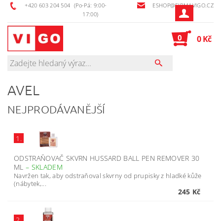
+420 603 204 504
(Po-Pá: 9:00-
ESHOP@FIRMAVIGO.CZ
17:00)
0
0 Kč
AVEL
NEJPRODÁVANĚJŠÍ
1.
ODSTRAŇOVAČ SKVRN HUSSARD BALL PEN REMOVER 30
ML
–
SKLADEM
Navržen tak, aby odstraňoval skvrny od prupisky z hladké kůže
(nábytek,...
245 Kč
2.