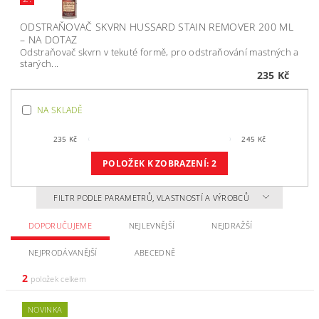
ODSTRAŇOVAČ SKVRN HUSSARD STAIN REMOVER 200 ML
–
NA DOTAZ
Odstraňovač skvrn v tekuté formě, pro odstraňování mastných a
starých...
235 Kč
NA SKLADĚ
235
Kč
245
Kč
POLOŽEK K ZOBRAZENÍ:
2
FILTR PODLE PARAMETRŮ, VLASTNOSTÍ A VÝROBCŮ
DOPORUČUJEME
NEJLEVNĚJŠÍ
NEJDRAŽŠÍ
NEJPRODÁVANĚJŠÍ
ABECEDNĚ
2
položek celkem
NOVINKA