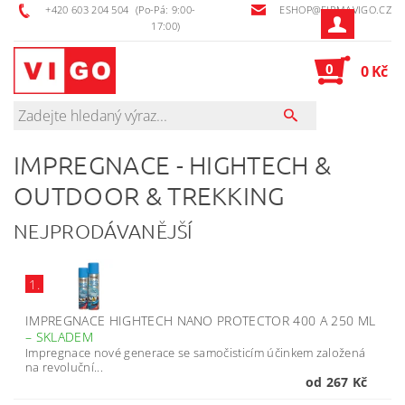
+420 603 204 504
(Po-Pá: 9:00-
ESHOP@FIRMAVIGO.CZ
17:00)
0
0 Kč
IMPREGNACE - HIGHTECH &
OUTDOOR & TREKKING
NEJPRODÁVANĚJŠÍ
1.
IMPREGNACE HIGHTECH NANO PROTECTOR 400 A 250 ML
–
SKLADEM
Impregnace nové generace se samočisticím účinkem založená
na revoluční...
od 267 Kč