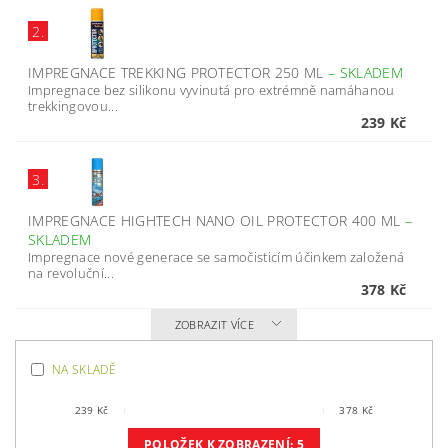
2.
IMPREGNACE TREKKING PROTECTOR 250 ML
–
SKLADEM
Impregnace bez silikonu vyvinutá pro extrémně namáhanou
trekkingovou...
239 Kč
3.
IMPREGNACE HIGHTECH NANO OIL PROTECTOR 400 ML
–
SKLADEM
Impregnace nové generace se samočisticím účinkem založená
na revoluční...
378 Kč
ZOBRAZIT VÍCE
NA SKLADĚ
239
Kč
378
Kč
POLOŽEK K ZOBRAZENÍ:
5