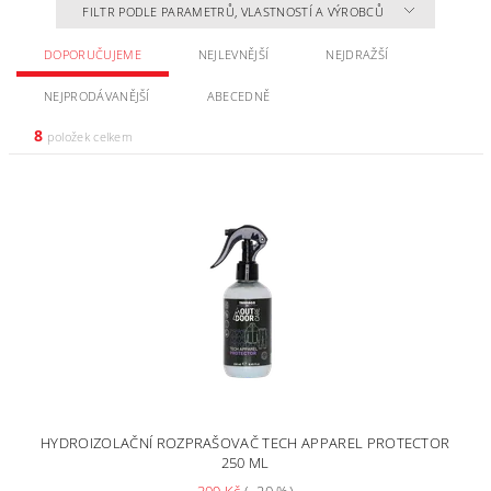
FILTR PODLE PARAMETRŮ, VLASTNOSTÍ A VÝROBCŮ
DOPORUČUJEME
NEJLEVNĚJŠÍ
NEJDRAŽŠÍ
NEJPRODÁVANĚJŠÍ
ABECEDNĚ
8
položek celkem
HYDROIZOLAČNÍ ROZPRAŠOVAČ TECH APPAREL PROTECTOR
250 ML
309 Kč
(–20 %)