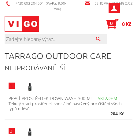
+420 603 204 504
(Po-Pá: 9:00-
ESHOP@FIRMAVIGO.CZ
17:00)
0
0 Kč
TARRAGO OUTDOOR CARE
NEJPRODÁVANĚJŠÍ
1.
PRACÍ PROSTŘEDEK DOWN WASH 300 ML
–
SKLADEM
Tekutý prací prostředek speciálně navržený pro čištění všech
typů oděvů...
204 Kč
2.