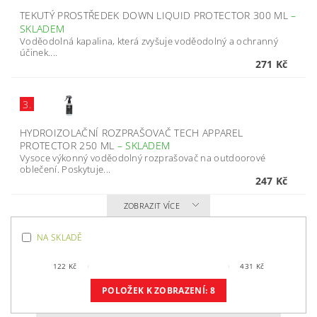
TEKUTÝ PROSTŘEDEK DOWN LIQUID PROTECTOR 300 ML
–
SKLADEM
Voděodolná kapalina, která zvyšuje voděodolný a ochranný
účinek....
271 Kč
3.
HYDROIZOLAČNÍ ROZPRAŠOVAČ TECH APPAREL
PROTECTOR 250 ML
–
SKLADEM
Vysoce výkonný voděodolný rozprašovač na outdoorové
oblečení. Poskytuje...
247 Kč
ZOBRAZIT VÍCE
NA SKLADĚ
122
Kč
431
Kč
POLOŽEK K ZOBRAZENÍ:
8