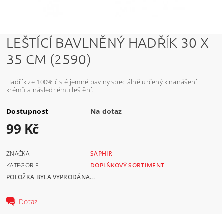
LEŠTÍCÍ BAVLNĚNÝ HADŘÍK 30 X
35 CM (2590)
Hadřík ze 100% čisté jemné bavlny speciálně určený k nanášení
krémů a následnému leštění.
Dostupnost
Na dotaz
99 Kč
ZNAČKA
SAPHIR
KATEGORIE
DOPLŇKOVÝ SORTIMENT
POLOŽKA BYLA VYPRODÁNA...
Dotaz