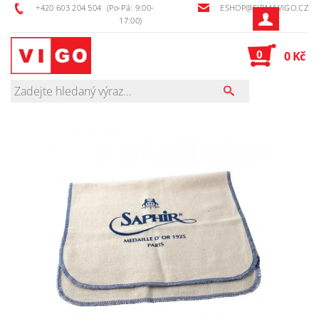
+420 603 204 504
(Po-Pá: 9:00-
ESHOP@FIRMAVIGO.CZ
17:00)
0
0 Kč