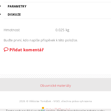
PARAMETRY
DISKUZE
Hmotnost
0.025 kg
Buďte první, kdo napíše příspěvek k této položce.
Přidat komentář
Obuvnické materiály
2026 © Vítězslav Tomášek - VIGO, všechna práva vyhrazena
Vytvořil Shoptet
Tento web používá soubory cookie. Dalším procházením tohoto webu