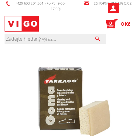
+420 603 204 504
(Po-Pá: 9:00-
ESHOP@FIRMAVIGO.CZ
17:00)
0
0 Kč