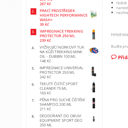
řádně 
267 Kč
nanest
PRACÍ PROSTŘEDEK
nechte
HIGHTECH PERFORMANCE
WASH+
39 Kč
IMPREGNACE TREKKING
Hmotnos
PROTECTOR 250 ML
239 Kč
Buďte prv
VYŽIVUJÍCÍ NORKOVÝ TUK
NA KŮŽI TREKKING MINK
OIL - DUBBIN 100 ML
Při
148 Kč
IMPREGNACE UNIVERSAL
PROTECTOR 250 ML
242 Kč
TEKUTÝ ČISTIČ SPORT
CLEANER 75 ML
163 Kč
PĚNA PRO SUCHÉ ČIŠTĚNÍ
SHAMPOO 200 ML
211 Kč
DEODORANT DO OBUVI
EQUIPMENT SPORT DEO
250 ML