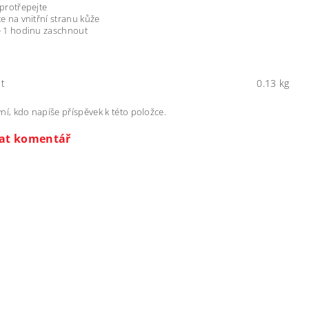
protřepejte
e na vnitřní stranu kůže
 1 hodinu zaschnout
t
0.13 kg
ní, kdo napíše příspěvek k této položce.
dat komentář