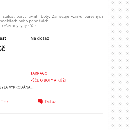
 stálost barvy uvnitř boty. Zamezuje vzniku barevných
chodidlech nebo ponožkách.
o všechny typy kůže.
ost
Na dotaz
Kč
TARRAGO
E
PÉČE O BOTY A KŮŽI
BYLA VYPRODÁNA...
Tisk
Dotaz