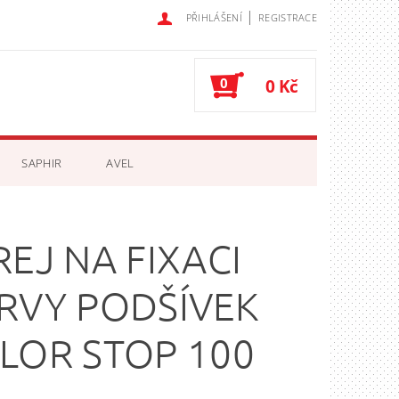
|
PŘIHLÁŠENÍ
REGISTRACE
0
0 Kč
SAPHIR
AVEL
REJ NA FIXACI
RVY PODŠÍVEK
LOR STOP 100