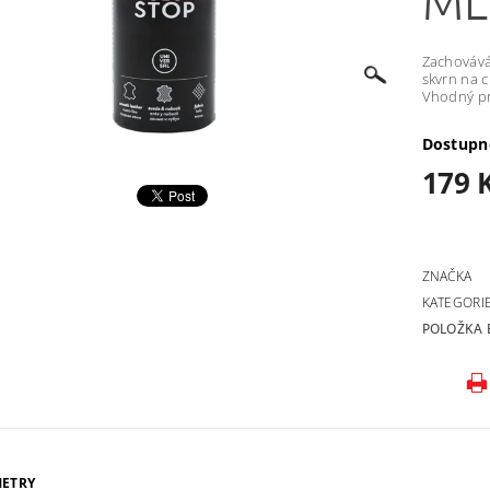
ML
Zachovává
skvrn na 
Vhodný pr
Dostupn
179 
ZNAČKA
KATEGORI
POLOŽKA 
ETRY