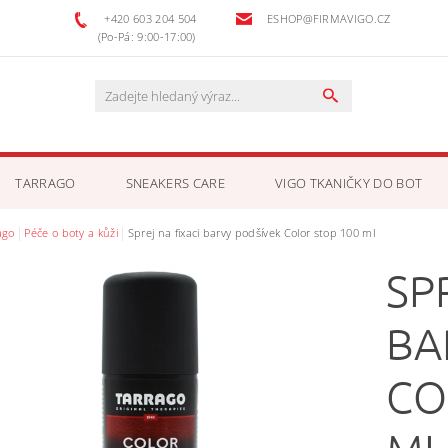
+420 603 204 504
ESHOP@FIRMAVIGO.CZ
(Po-Pá: 9:00-17:00)
TARRAGO
SNEAKERS CARE
VIGO TKANIČKY DO BOT
ago
Péče o boty a kůži
Sprej na fixaci barvy podšívek Color stop 100 ml
OSOBNÍCH ÚDAJŮ
KONTAKTY
SP
BA
CO