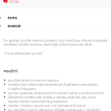
Dotaz
POPIS
DISKUZE
Po aplikaci je kůže matná a porézní, což umožňuje účinné a hluboké
nanášení nového barviva, které lépe přilne k povrchu kůže.
Pro profesionální použití.
POUŽITÍ:
použijte tenké ochranné rukavice
očistěte kůži čistým bílým bavlněným hadříkem namočeným
v Saphir Décapant
proces opakujte, dokud povrch nezíská matný a porézní povrch
důkladně očistěte také drážky a záhyby kůže tak, aby nové
barvivo mohlo rovnoměrně proniknout
nechte 1 hodinu zaschnout, než začnete kůži barvit
po odpaření Saphir Décapant můžete pokračovat v nanášení