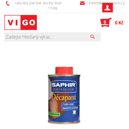
+420 603 204 504
(Po-Pá: 9:00-
ESHOP@FIRMAVIGO.CZ
17:00)
0
0 Kč