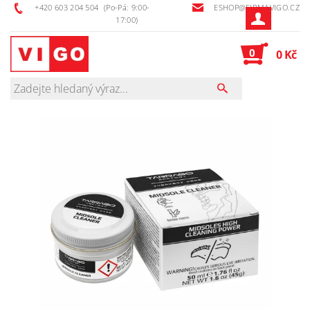
+420 603 204 504
(Po-Pá: 9:00-
ESHOP@FIRMAVIGO.CZ
17:00)
0
0 Kč