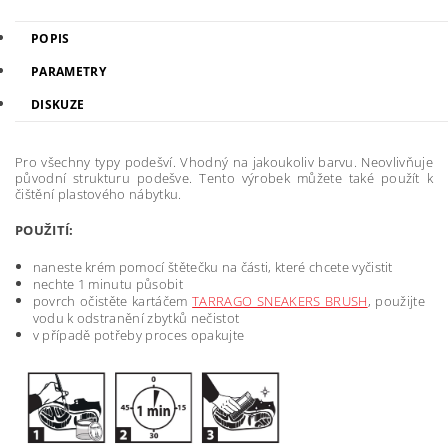
POPIS
PARAMETRY
DISKUZE
Pro všechny typy podešví. Vhodný na jakoukoliv barvu. Neovlivňuje
původní strukturu podešve. Tento výrobek můžete také použít k
čištění plastového nábytku.
POUŽITÍ:
naneste krém pomocí štětečku na části, které chcete vyčistit
nechte 1 minutu působit
povrch očistěte kartáčem
TARRAGO SNEAKERS BRUSH
, použijte
vodu k odstranění zbytků nečistot
v případě potřeby proces opakujte