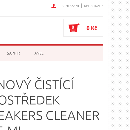
|
PŘIHLÁŠENÍ
REGISTRACE
0
0 Kč
SAPHIR
AVEL
NOVÝ ČISTÍCÍ
OSTŘEDEK
EAKERS CLEANER