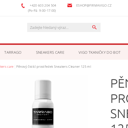
+420 603 204 504
ESHOP@FIRMAVIGO.CZ
(Po-Pá: 9:00-17:00)
TARRAGO
SNEAKERS CARE
VIGO TKANIČKY DO BOT
kers care
Pěnový čistící prostředek Sneakers Cleaner 125 ml
OSOBNÍCH ÚDAJŮ
KONTAKTY
PĚ
PR
SN