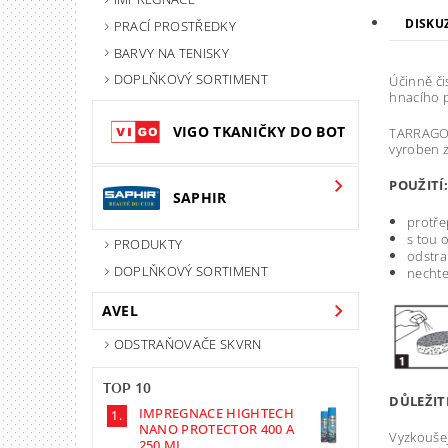
DISKU
PRACÍ PROSTŘEDKY
BARVY NA TENISKY
DOPLŇKOVÝ SORTIMENT
Účinně či
hnacího 
VIGO TKANIČKY DO BOT
TARRAGO S
vyroben z
POUŽITÍ:
SAPHIR
protře
s tou 
PRODUKTY
odstra
DOPLŇKOVÝ SORTIMENT
nechte
AVEL
ODSTRAŇOVAČE SKVRN
TOP 10
DŮLEŽIT
IMPREGNACE HIGHTECH
NANO PROTECTOR 400 A
Vyzkoušej
250 ML