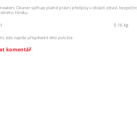
neakers Cleaner splňuje platné právní předpisy v oblasti zdraví, bezpečno
telného hliníku.
t
0.16 kg
ní, kdo napíše příspěvek k této položce.
dat komentář