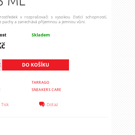
5 ML
ostředek v rozprašovači s vysokou čistící schopností,
e pachy a zanechává příjemnou a jemnou vůni.
ost
Skladem
Kč
TARRAGO
E
SNEAKERS CARE
Tisk
Dotaz