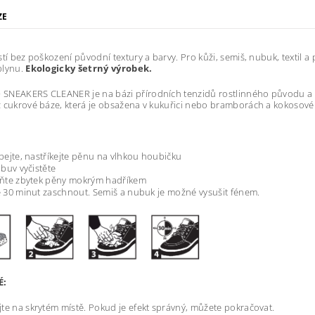
ZE
stí bez poškození původní textury a barvy. Pro kůži, semiš, nubuk, textil a
plynu.
Ekologicky šetrný výrobek.
NEAKERS CLEANER je na bázi přírodních tenzidů rostlinného původu a 10
 cukrové báze, která je obsažena v kukuřici nebo bramborách a kokosovém 
pejte, nastříkejte pěnu na vlhkou houbičku
obuv vyčistěte
ňte zbytek pěny mokrým hadříkem
 30 minut zaschnout. Semiš a nubuk je možné vysušit fénem.
É:
te na skrytém místě. Pokud je efekt správný, můžete pokračovat.