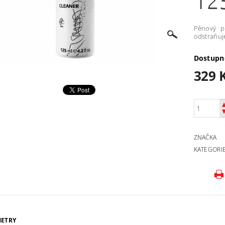
12
Pěnový pr
odstraňuj
Dostupn
329 
ZNAČKA
KATEGORI
ETRY