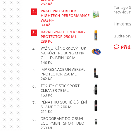
267 Kč
Tarrago S
PRACÍ PROSTŘEDEK
recyklova
HIGHTECH PERFORMANCE
WASH+
Hmotnos
39 Kč
IMPREGNACE TREKKING
Buďte prv
PROTECTOR 250 ML
239 Kč
Při
VYŽIVUJÍCÍ NORKOVÝ TUK
NA KŮŽI TREKKING MINK
OIL - DUBBIN 100 ML
148 Kč
IMPREGNACE UNIVERSAL
PROTECTOR 250 ML
242 Kč
TEKUTÝ ČISTIČ SPORT
CLEANER 75 ML
163 Kč
PĚNA PRO SUCHÉ ČIŠTĚNÍ
SHAMPOO 200 ML
211 Kč
DEODORANT DO OBUVI
EQUIPMENT SPORT DEO
250 ML