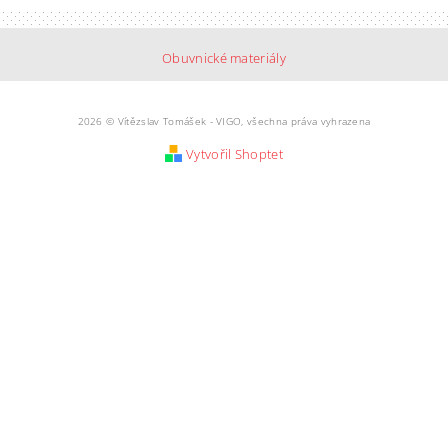
Obuvnické materiály
2026 © Vítězslav Tomášek - VIGO, všechna práva vyhrazena
Vytvořil Shoptet