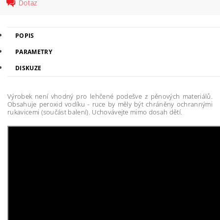
Dotaz
POPIS
PARAMETRY
DISKUZE
Výrobek není vhodný pro lehčené podešve z pěnových materiálů.
Obsahuje peroxid vodíku - ruce by měly být chráněny ochrannými
rukavicemi (součást balení). Uchovávejte mimo dosah dětí.