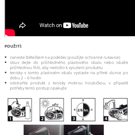
POUŽITÍ:
naneste štětečkem na podešev (použijte ochranné rukavice)
obuv dejte do průhledného plastového obalu nebo obalte
průhlednou fólií, aby nedošlo k vysušení produktu
tenisky v tomto plastovém obalu vystavte na přímé slunce po
dobu 2 – 6 hodin
odstraňte produkt z tenisky mokrou houbičkou, v případě
potřeby tento postup opakujte