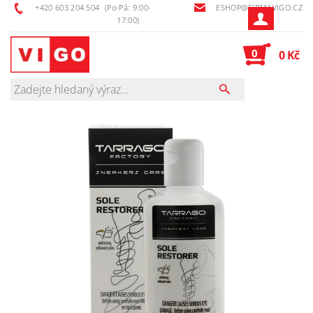
+420 603 204 504
(Po-Pá: 9:00-
ESHOP@FIRMAVIGO.CZ
17:00)
0
0 Kč