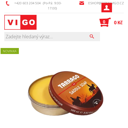
+420 603 204 504
(Po-Pá: 9:00-
ESHOP@FIRMAVIGO.CZ
17:00)
0
0 Kč
NOVINKA