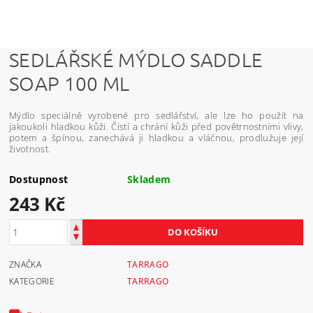
SEDLÁŘSKÉ MÝDLO SADDLE
SOAP 100 ML
Mýdlo speciálně vyrobené pro sedlářství, ale lze ho použít na
jakoukoli hladkou kůži. Čistí a chrání kůži před povětrnostními vlivy,
potem a špínou, zanechává ji hladkou a vláčnou, prodlužuje její
životnost.
Dostupnost
Skladem
243 Kč
ZNAČKA
TARRAGO
KATEGORIE
TARRAGO