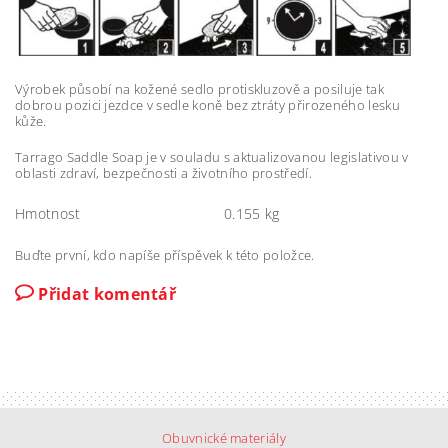
Výrobek působí na kožené sedlo protiskluzově a posiluje tak
dobrou pozici jezdce v sedle koně bez ztráty přirozeného lesku
kůže.
Tarrago Saddle Soap je v souladu s aktualizovanou legislativou v
oblasti zdraví, bezpečnosti a životního prostředí.
Hmotnost
0.155 kg
Buďte první, kdo napíše příspěvek k této položce.
Přidat komentář
Obuvnické materiály