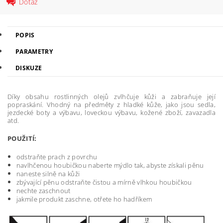
Dotaz
POPIS
PARAMETRY
DISKUZE
Díky obsahu rostlinných olejů zvlhčuje kůži a zabraňuje její
popraskání. Vhodný na předměty z hladké kůže, jako jsou sedla,
jezdecké boty a výbavu, loveckou výbavu, kožené zboží, zavazadla
atd.
POUŽITÍ:
odstraňte prach z povrchu
navlhčenou houbičkou naberte mýdlo tak, abyste získali pěnu
naneste silně na kůži
zbývající pěnu odstraňte čistou a mírně vlhkou houbičkou
nechte zaschnout
jakmile produkt zaschne, otřete ho hadříkem