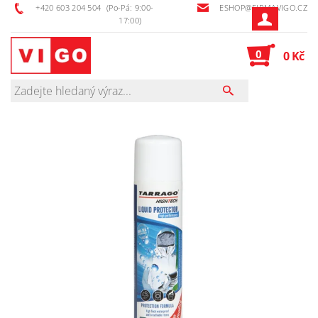
+420 603 204 504
(Po-Pá: 9:00-
ESHOP@FIRMAVIGO.CZ
17:00)
0
0 Kč