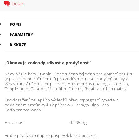
Dotaz
POPIS
PARAMETRY
DISKUZE
Obnovuje vodoodpudivost a prodyšnost
.
Neovlivňuje barvu tkanin. Doporučeno zejména pro domácí použití
(v pračce nebo ruční praní) pro voděvzdorné a prodyšné oděvy a
výbavu. Ideální pro: Drop Liners, Microporous Coatings, Gore Tex,
Tripple-point Ceramic, Microfibre Fabrics, Breathable Laminates.
Pro dosažení nejlepších výsledků před impregnací vyperte v
odděleném pracím cyklu v přípravku Tarrago High Tech
Performance Wash+.
Hmotnost
0.295 kg
Buďte první, kdo napíše příspěvek k této položce.